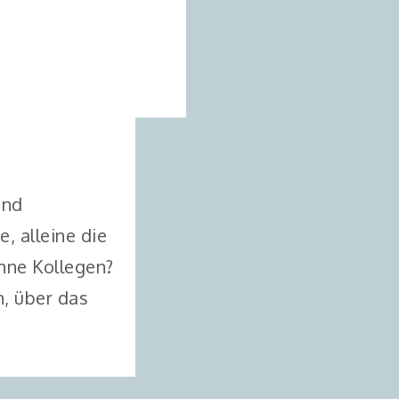
und
, alleine die
hne Kollegen?
, über das